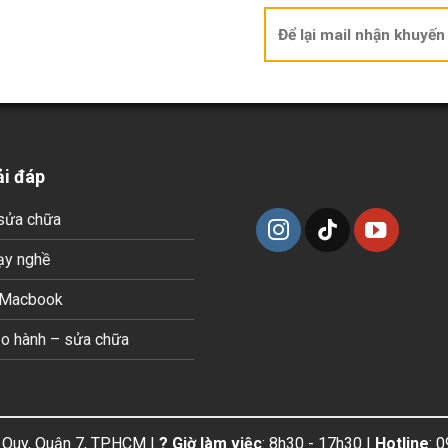
ải đáp
sửa chữa
ạy nghề
 Macbook
ảo hành – sửa chữa
 Quy, Quận 7, TP.HCM |
? Giờ làm việc
: 8h30 - 17h30 |
Hotline
: 