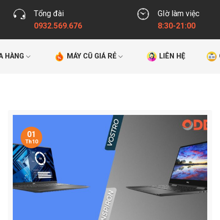
Tổng đài
GIờ làm việc
0932.569.676
8:30-21:00
A HÀNG
MÁY CŨ GIÁ RẺ
LIÊN HỆ
01
Th10