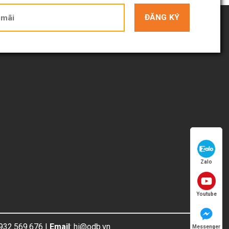
Zalo
Youtube
0932.569.676 |
Email
: hi@odb.vn
Messenger