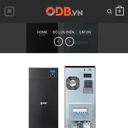
Skip
to
0
content
HOME
/
BỘ LƯU ĐIỆN
/
EATON