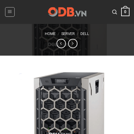
Skip
to
0
content
HOME
/
SERVER
/
DELL