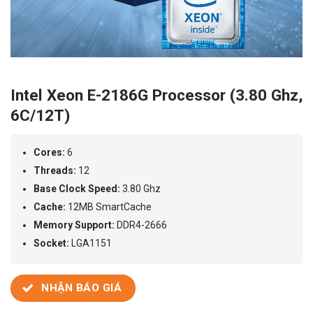
Intel Xeon E-2186G Processor (3.80 Ghz,
6C/12T)
Cores:
6
Threads:
12
Base Clock Speed:
3.80 Ghz
Cache:
12MB SmartCache
Memory Support:
DDR4-2666
Socket:
LGA1151
NHẬN BÁO GIÁ