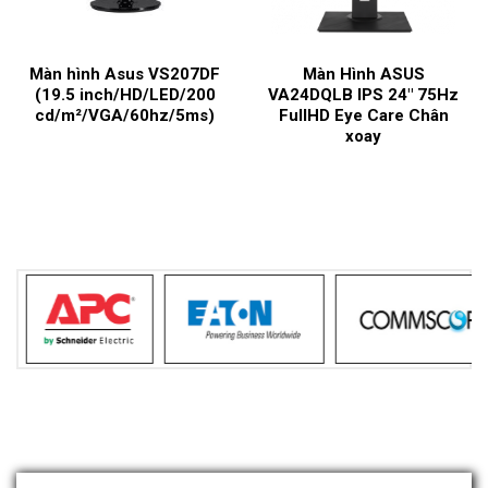
34
Màn hình Asus VS207DF
Màn Hình ASUS
g)
(19.5 inch/HD/LED/200
VA24DQLB IPS 24″ 75Hz
cd/m²/VGA/60hz/5ms)
FullHD Eye Care Chân
xoay