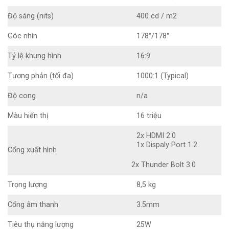
Độ sáng (nits)
400 cd / m2
Góc nhìn
178°/178°
Tỷ lệ khung hình
16:9
Tương phản (tối đa)
1000:1 (Typical)
Độ cong
n/a
Màu hiển thị
16 triệu
2x HDMI 2.0
1x Dispaly Port 1.2
Cổng xuất hình
2x Thunder Bolt 3.0
Trọng lượng
8,5 kg
Cổng âm thanh
3.5mm
Tiêu thụ năng lượng
25W