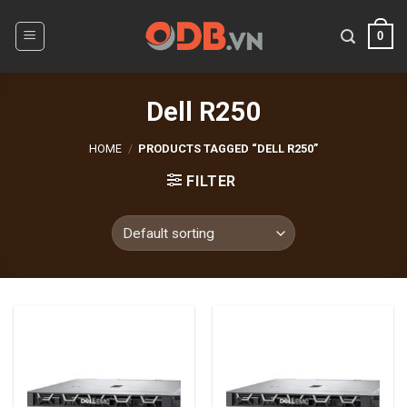
Skip
to
0
content
Dell R250
HOME
/
PRODUCTS TAGGED “DELL R250”
FILTER