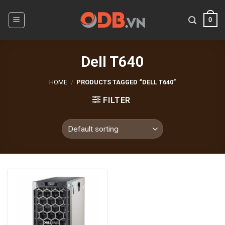
Skip
to
0
content
Dell T640
HOME
/
PRODUCTS TAGGED “DELL T640”
FILTER