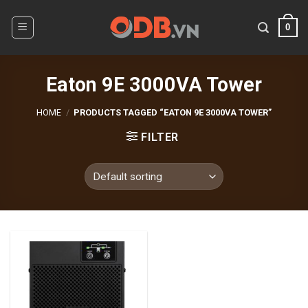
Skip
to
0
content
Eaton 9E 3000VA Tower
HOME
/
PRODUCTS TAGGED “EATON 9E 3000VA TOWER”
FILTER