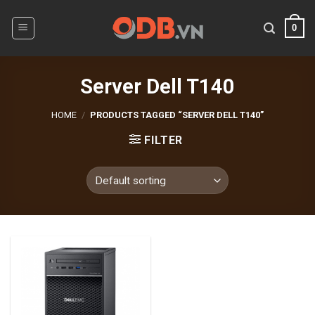
Skip
to
0
content
Server Dell T140
HOME
/
PRODUCTS TAGGED “SERVER DELL T140”
FILTER