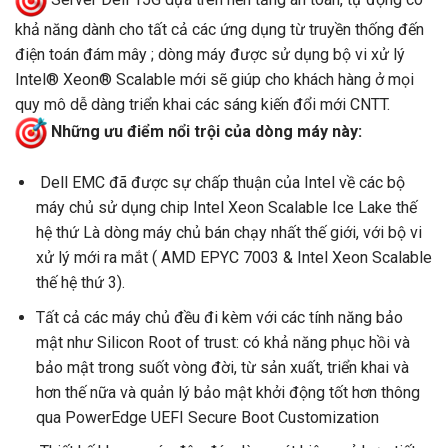
Server Dell 15G dựa trên nền tảng an toàn, tự động có
khả năng dành cho tất cả các ứng dụng từ truyền thống đến
điện toán đám mây ; dòng máy được sử dụng bộ vi xử lý
Intel® Xeon® Scalable mới sẽ giúp cho khách hàng ở mọi
quy mô dễ dàng triển khai các sáng kiến đổi mới CNTT.
Những ưu điểm nổi trội của dòng máy này:
Dell EMC đã được sự chấp thuận của Intel về các bộ
máy chủ sử dụng chip Intel Xeon Scalable Ice Lake thế
hệ thứ Là dòng máy chủ bán chạy nhất thế giới, với bộ vi
xử lý mới ra mắt ( AMD EPYC 7003 & Intel Xeon Scalable
thế hệ thứ 3).
Tất cả các máy chủ đều đi kèm với các tính năng bảo
mật như Silicon Root of trust: có khả năng phục hồi và
bảo mật trong suốt vòng đời, từ sản xuất, triển khai và
hơn thế nữa và quản lý bảo mật khởi động tốt hơn thông
qua PowerEdge UEFI Secure Boot Customization