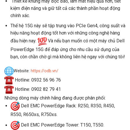
Thiết kế khung máy độc đáo, làm mát hiệu quả hơn, tiết
kiệm điện năng và giữ tất cả các thành phần hoạt động
chính xác.
Thế hệ 15G này sẽ tập trung vào PCIe Gen4, công suất và
hiệu năng hoạt động tốt hơn với những công nghệ hàng
đầu hiện nay.
Và nếu bạn muốn có một máy chủ Dell
PowerEdge 15G để đáp ứng cho nhu cầu sử dụng của
bạn, còn chần chờ gì mà không liên hệ ngay với chúng tôi!
Website:
https://odb.vn/
Hotline: 0932 56 96 76
Hotline: 0902 82 79 41
Những dòng máy chính hãng đang được phân phối:
Dell EMC PowerEdge Rack: R250, R350, R450,
R550, R650xs, R750xs.
Dell EMC PowerEdge Tower: T150, T550.