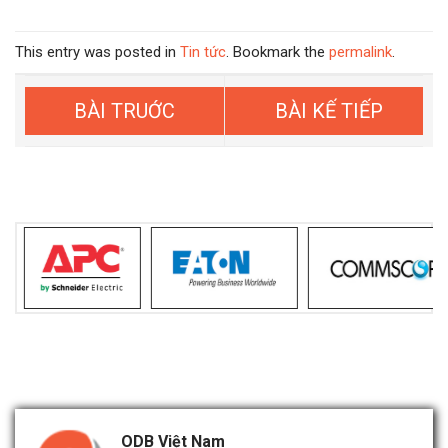
This entry was posted in
Tin tức
. Bookmark the
permalink
.
Tài chính dưới 5.000.000 (5
DÒNG MÁY CHỦ CAO CẤP
triệu) thì nên mua Laptop gì
NHẤT HIỆN NAY- DELL 15G
để học online
ODB Việt Nam