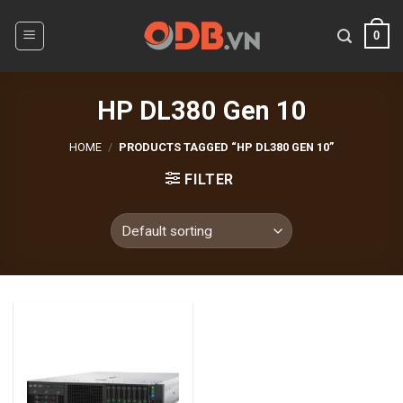
Skip
to
0
content
HP DL380 Gen 10
HOME
/
PRODUCTS TAGGED “HP DL380 GEN 10”
FILTER